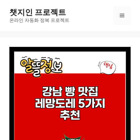
컨
챗지인 프로젝트
텐
메
츠
온라인 자동화 정복 프로젝트
로
뉴
건
너
뛰
기