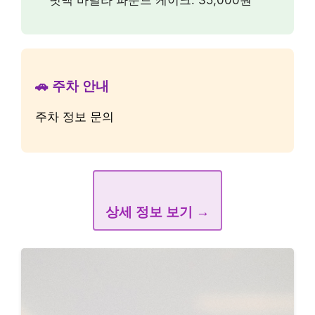
🏢 시설 안내
편의시설
레망도레 마들렌 선물 상자: 30,000원
[시그니처] 피스타치오 크림 크로아상:
8,800원
레망도레 휘낭시에 선물 상자: 28,000원
사브레 쿠키: 13,000원
넛맥 바닐라 파운드 케이크: 35,000원