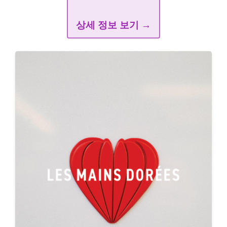
🏢 시설 특징
레망도레 마들렌 선물 상자 30,000, [시그
니처] 피스타치오 크림 크로아상 8,800, 레
망도레 휘낭시에 선물 상자 28,000, 사브레
쿠키 13,000, 넛맥 바닐라 파운드 케이크
35,000
상세 정보 보기 →