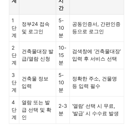
계
시
간
1
5-
정부24 접속
공동인증서, 간편인증
단
10
및 로그인
등으로 로그인
계
분
2
10-
건축물대장 발
검색창에 ‘건축물대장’
단
15
급/열람 신청
입력 후 서비스 선택
계
분
3
5-
건축물 정보
정확한 주소, 건물명
단
10
입력
등 입력 필수
계
분
4
열람 또는 발
2-3
‘열람’ 선택 시 무료,
단
급 선택 및 확
분
‘발급’ 시 수수료 발생
계
인