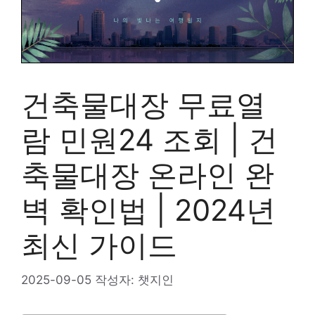
건축물대장 무료열
람 민원24 조회 | 건
축물대장 온라인 완
벽 확인법 | 2024년
최신 가이드
2025-09-05
작성자:
챗지인