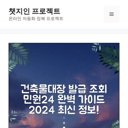
컨
챗지인 프로젝트
텐
메
츠
온라인 자동화 정복 프로젝트
로
뉴
건
너
뛰
기