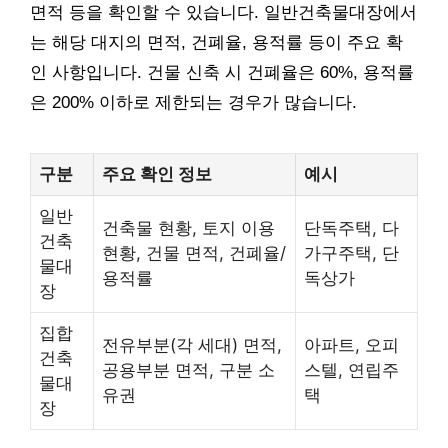
면적 등을 확인할 수 있습니다. 일반건축물대장에서
는 해당 대지의 면적, 건폐율, 용적률 등이 주요 확
인 사항입니다. 건물 신축 시 건폐율은 60%, 용적률
은 200% 이하로 제한되는 경우가 많습니다.
구분
주요 확인 정보
예시
일반
건축물 현황, 토지 이용
단독주택, 다
건축
현황, 건물 면적, 건폐율/
가구주택, 단
물대
용적률
독상가
장
집합
전유부분(각 세대) 면적,
아파트, 오피
건축
공용부분 면적, 구분 소
스텔, 연립주
물대
유권
택
장