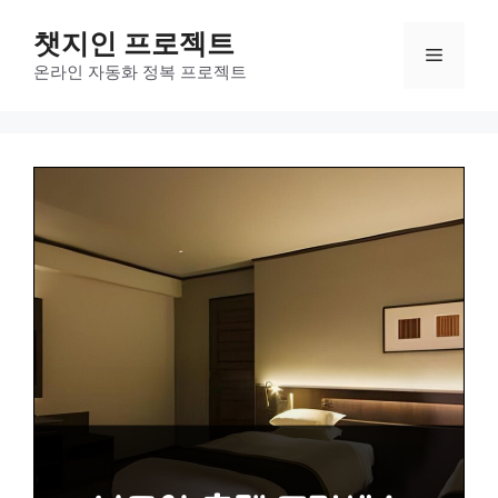
컨
챗지인 프로젝트
텐
메
츠
온라인 자동화 정복 프로젝트
로
뉴
건
너
뛰
기