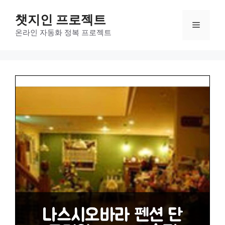
컨
챗지인 프로젝트
텐
메
츠
온라인 자동화 정복 프로젝트
로
뉴
건
너
뛰
기