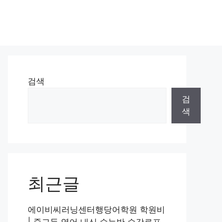
검색
검
색
최근글
에이비씨러닝센터행당어학원 학원비