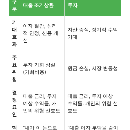
구
대출 조기상환
투자
분
기
이자 절감, 심리
대
자산 증식, 장기적 수익
적 안정, 신용 개
효
기대
선
과
주
요
투자 기회 상실
원금 손실, 시장 변동성
위
(기회비용)
험
결
대출 금리, 투자
대출 금리, 투자 예상
정
예상 수익률, 개
수익률, 개인의 위험 선
요
인의 위험 선호도
호도
인
핵
“내가 이 돈으로
“대출 이자 부담을 줄이