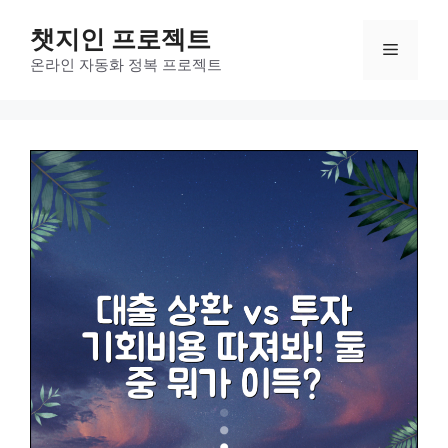
컨
챗지인 프로젝트
텐
메
츠
온라인 자동화 정복 프로젝트
로
뉴
건
너
뛰
기