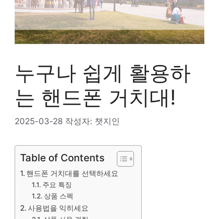
누구나 쉽게 활용하
는 핸드폰 거치대!
2025-03-28
작성자:
챗지인
Table of Contents
핸드폰 거치대를 선택하세요
주요 특징
상품 스펙
사용법을 익히세요