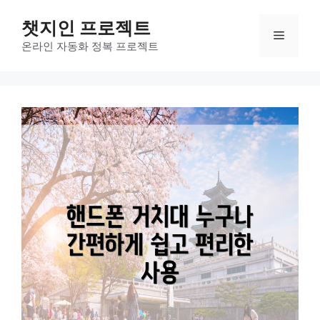
컨
챗지인 프로젝트
텐
메
츠
온라인 자동화 정복 프로젝트
로
뉴
건
너
뛰
기