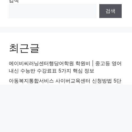
검색
검색
최근글
에이비씨러닝센터행당어학원 학원비 | 중고등 영어
내신 수능반 수강료표 5가지 핵심 정보
아동복지통합서비스 사이버교육센터 신청방법 5단
계 완벽 정리
상록구 노인 일자리 | 중장년 취업, 시니어 알바, 공
공근로, 종합복지관 활용법 5가지
유아 창의력 프로그램 수강료와 요미요미 화성동탄
교육원 학원비 비교 | 장단점 5가지 분석