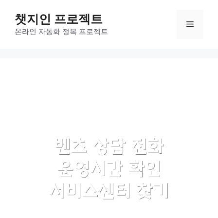
컨
챗지인 프로젝트
텐
메
츠
온라인 자동화 정복 프로젝트
로
뉴
건
너
뛰
기