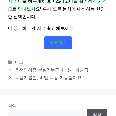
지금 바로 히든캐쳐 보이스레코더를 합리적인 가격
으로 만나보세요!
혹시 모를 불행에 대비하는 현명
한 선택입니다.
더 궁금하다면 지금 확인해보세요.
구매하기
카
아고다
테
운전면허증 분실? 누구나 쉽게 재발급!
고
녹음기볼펜, 비밀 녹음 가능할까요?
리
검색
검색