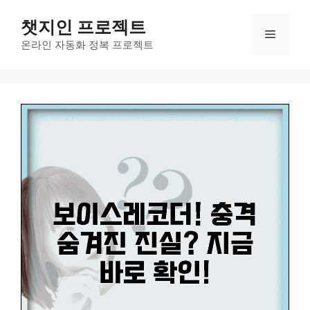
컨
챗지인 프로젝트
텐
메
츠
온라인 자동화 정복 프로젝트
로
뉴
건
너
뛰
기