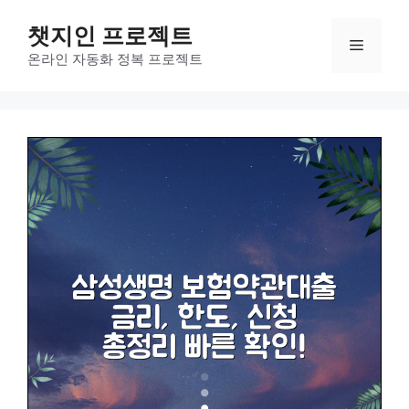
컨
챗지인 프로젝트
텐
메
츠
온라인 자동화 정복 프로젝트
로
뉴
건
너
뛰
기