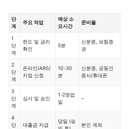
단
예상 소
주요 작업
준비물
계
요시간
1
한도 및 금리
신분증, 보험증
단
5분
확인
권
계
2
온라인/ARS/
10-30
신분증, 공동인
단
지점 신청
분
증서/휴대폰
계
3
1-2영업
단
심사 및 승인
–
일
계
4
당일 (승
단
대출금 지급
본인 계좌
인 후)