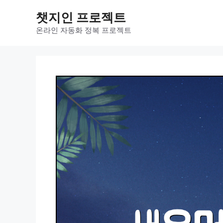
컨
챗지인 프로젝트
텐
츠
온라인 자동화 정복 프로젝트
로
건
너
뛰
기