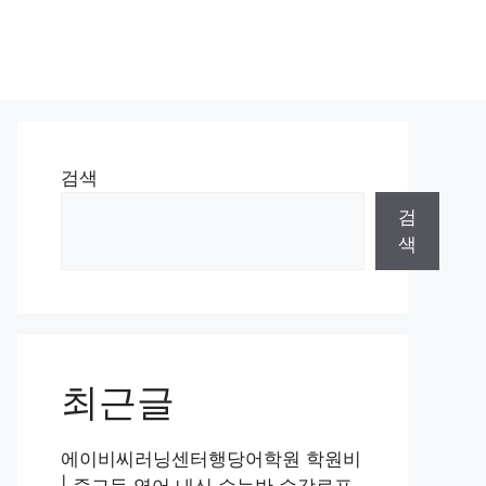
검색
검
색
최근글
에이비씨러닝센터행당어학원 학원비