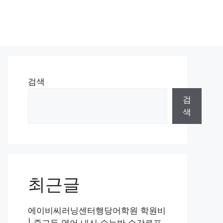
검색
검
색
최근글
에이비씨러닝센터행당어학원 학원비