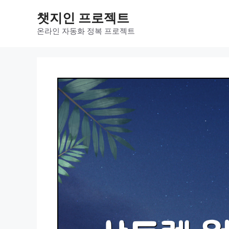
컨
챗지인 프로젝트
텐
츠
온라인 자동화 정복 프로젝트
로
건
너
뛰
기