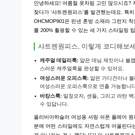
안녕하세요! 여름철 옷차림 고민 많으시죠?
찾다가 ‘샤트렌원피스’를 발견했는데요. 특
OHCMOP901은 린넨 혼방 소재라 그런지
를 200% 활용할 수 있는 세 가지 스타일링 
샤트렌원피스, 이렇게 코디해보세
캐주얼 데일리룩:
얇은 데님 재킷이나 볼캡
스러운 캐주얼룩을 완성할 수 있어요.
여성스러운 오피스룩:
얇은 가디건이나 블
여성스러운 오피스룩으로 연출 가능합니다
바캉스룩:
밀짚모자, 샌들, 그리고 라탄 
수 있답니다.
올리비아하슬러 여성용 셔링 쉬폰 플레어 원피
분에 어떤 스타일에도 자연스럽게 어울린다는 