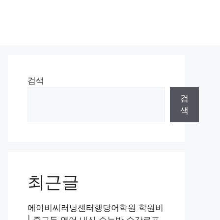
검색
검
색
최근글
에이비씨러닝센터행당어학원 학원비