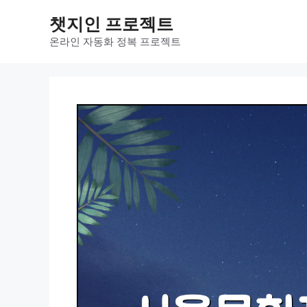
컨
챗지인 프로젝트
텐
츠
온라인 자동화 정복 프로젝트
로
건
너
뛰
기