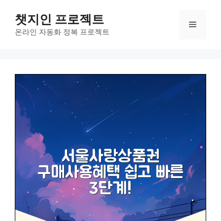
컨
챗지인 프로젝트
텐
메
츠
온라인 자동화 정복 프로젝트
로
뉴
건
너
뛰
기