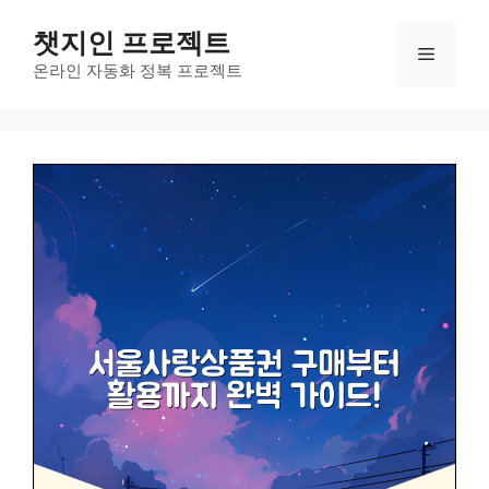
컨
챗지인 프로젝트
텐
메
츠
온라인 자동화 정복 프로젝트
로
뉴
건
너
뛰
기