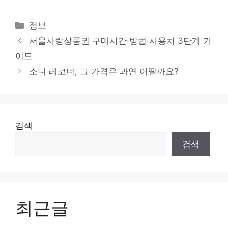
카
정보
테
서울사랑상품권 구매시간·방법·사용처 3단계 가
고
이드
리
소니 레코더, 그 가격은 과연 어떨까요?
검색
검색
최근글