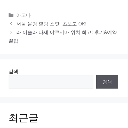
카
아고다
테
서울 물멍 힐링 스팟, 초보도 OK!
고
라 이슬라 타세 야쿠시마 위치 최고! 후기&예약
리
꿀팁
검색
검색
최근글