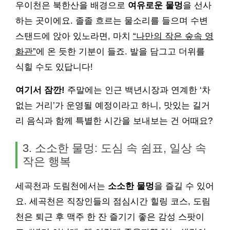
우이천은 북한산을 배경으로
여유로운 물멍
을 선사
하는 곳이에요. 졸졸 흐르는 물소리를 들으며 수변
스탠드에 앉아 있노라면, 마치
“나만의 작은 숲속 영
화관”
에 온 듯한 기분이 들죠. 발을 담그고 더위를
식힐 수도 있답니다!
여기서 잠깐!
주말에는 인근 백년시장과 연계한 ‘차
없는 거리’가 운영될 예정이라고 하니, 맛있는 길거
리 음식과 함께 특별한 시간을 보내보는 건 어때요?
3. 소소한 물멍: 도심 속 쉼표, 일상 속
작은 행복
세곡천과 도림천에서는
소소한 물멍
을 즐길 수 있어
요. 세곡천은 직장인들의 점심시간 힐링 코스, 도림
천은 퇴근 후 맥주 한 잔 즐기기 좋은 감성 스팟이