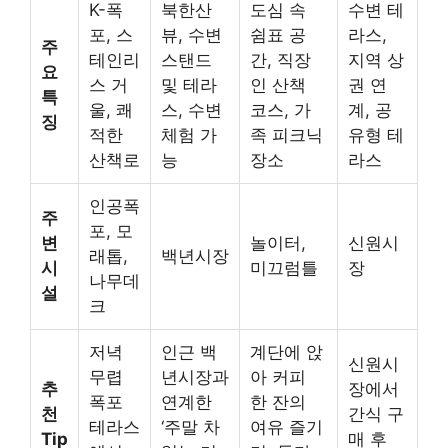
K-폭
북한산
도심 속
수변 테
포, 스
뷰, 수변
쉼표 공
라스,
주
테인리
스탠드
간, 직장
지역 상
요
스 거
및 테라
인 산책
권 연
특
울, 쾌
스, 수변
코스, 가
계, 공
징
적한
체험 가
족 피크닉
유형 테
산책로
능
장소
라스
인공폭
주
포, 모
변
놀이터,
신원시
래톱,
백년시장
시
미끄럼틀
장
나무데
설
크
저녁
인근 백
계단에 앉
신원시
무렵
년시장과
아 커피
추
장에서
폭포
연계한
한 잔의
천
간식 구
테라스
‘주말 차
여유 즐기
Tip
매 후