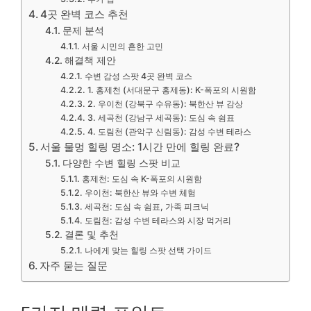
4곳 완벽 코스 추천
문제 분석
서울 시민의 흔한 고민
해결책 제안
수변 감성 스팟 4곳 완벽 코스
1. 홍제천 (서대문구 홍제동): K-폭포의 시원함
2. 우이천 (강북구 수유동): 북한산 뷰 감상
3. 세곡천 (강남구 세곡동): 도심 속 쉼표
4. 도림천 (관악구 신림동): 감성 수변 테라스
서울 물멍 힐링 명소: 1시간 만에 힐링 완료?
다양한 수변 힐링 스팟 비교
홍제천: 도심 속 K-폭포의 시원함
우이천: 북한산 뷰와 수변 체험
세곡천: 도심 속 쉼표, 가족 피크닉
도림천: 감성 수변 테라스와 시장 먹거리
결론 및 추천
나에게 맞는 힐링 스팟 선택 가이드
자주 묻는 질문