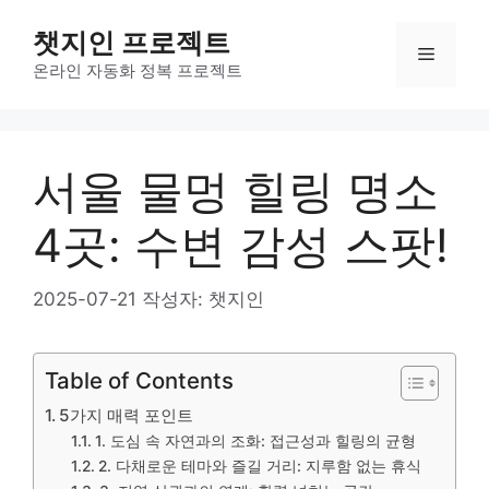
컨
챗지인 프로젝트
텐
메
츠
온라인 자동화 정복 프로젝트
로
뉴
건
너
서울 물멍 힐링 명소
뛰
기
4곳: 수변 감성 스팟!
2025-07-21
작성자:
챗지인
Table of Contents
5가지 매력 포인트
1. 도심 속 자연과의 조화: 접근성과 힐링의 균형
2. 다채로운 테마와 즐길 거리: 지루함 없는 휴식