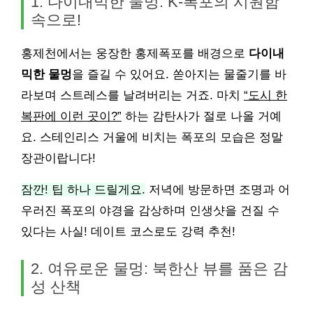
1. 다이내믹한 물멍: K-폭포의 시원함
속으로!
홍제천에서는 웅장한 홍제폭포를 배경으로
다이내
믹한 물멍
을 즐길 수 있어요. 쏟아지는 물줄기를 바
라보며 스트레스를 날려버리는 거죠. 마치
“도시 한
복판에 이런 곳이?”
하는 감탄사가 절로 나올 거예
요. 스테인리스 거울에 비치는 폭포의 모습은 정말
장관이랍니다!
잠깐! 팁 하나 드릴게요.
저녁에 방문하면 조명과 어
우러진 폭포의 야경을 감상하며 인생샷을 건질 수
있다는 사실! 데이트 코스로도 강력 추천!
2. 여유로운 물멍: 북한산 뷰를 품은 감
성 산책