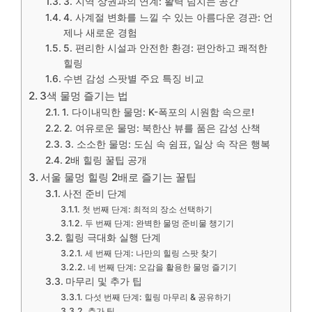
3. 지역 상권과의 연계: 활력 넘치는 공간
4. 사계절 변화를 느낄 수 있는 아름다운 경관: 언
제나 새로운 경험
5. 편리한 시설과 안전한 환경: 편안하고 쾌적한
힐링
수변 감성 스팟별 주요 특징 비교
3색 물멍 즐기는 법
1. 다이내믹한 물멍: K-폭포의 시원함 속으로!
2. 여유로운 물멍: 북한산 뷰를 품은 감성 산책
3. 소소한 물멍: 도심 속 쉼표, 일상 속 작은 행복
2배 힐링 꿀팁 공개
서울 물멍 힐링 2배로 즐기는 꿀팁
사전 준비 단계
첫 번째 단계: 최적의 장소 선택하기
두 번째 단계: 완벽한 물멍 준비물 챙기기
힐링 극대화 실행 단계
세 번째 단계: 나만의 힐링 스팟 찾기
네 번째 단계: 오감을 활용한 물멍 즐기기
마무리 및 추가 팁
다섯 번째 단계: 힐링 마무리 & 공유하기
추가 팁