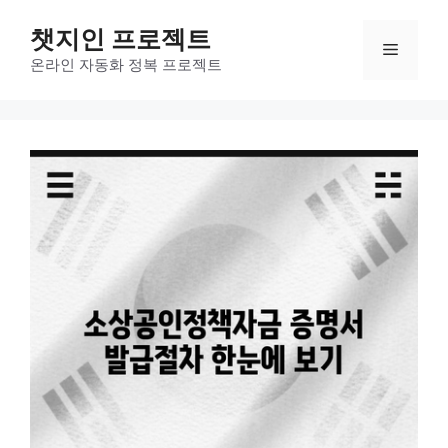
컨
챗지인 프로젝트
텐
메
츠
온라인 자동화 정복 프로젝트
로
뉴
건
너
뛰
기