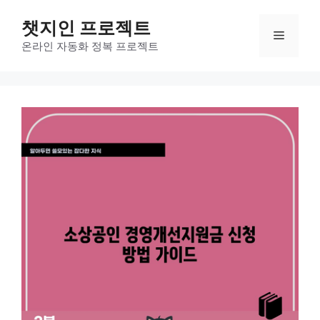
컨
챗지인 프로젝트
텐
메
츠
온라인 자동화 정복 프로젝트
로
뉴
건
너
뛰
기