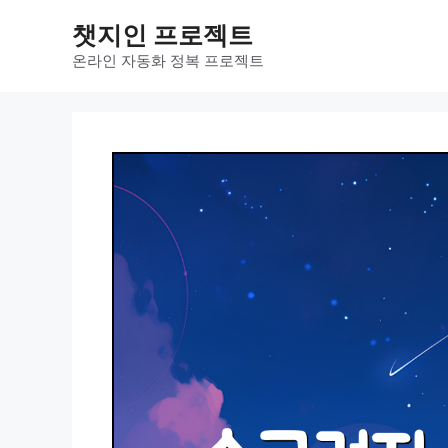
컨
챗지인 프로젝트
텐
츠
온라인 자동화 정복 프로젝트
로
건
너
뛰
기