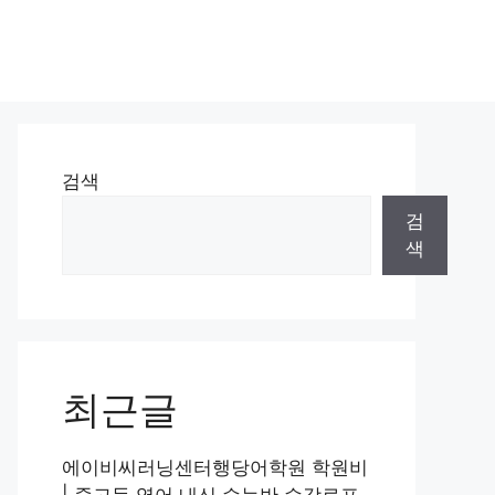
검색
검
색
최근글
에이비씨러닝센터행당어학원 학원비