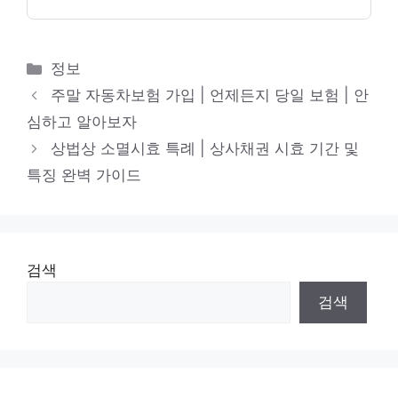
카
정보
테
주말 자동차보험 가입 | 언제든지 당일 보험 | 안
고
심하고 알아보자
리
상법상 소멸시효 특례 | 상사채권 시효 기간 및
특징 완벽 가이드
검색
검색