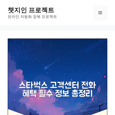
컨
챗지인 프로젝트
텐
메
츠
온라인 자동화 정복 프로젝트
로
뉴
건
너
뛰
기