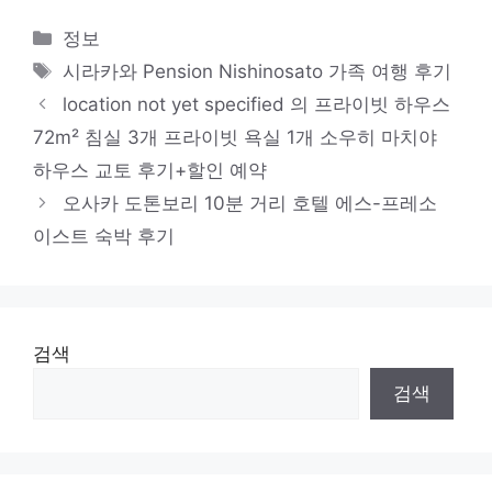
카
정보
테
태
시라카와 Pension Nishinosato 가족 여행 후기
고
그
location not yet specified 의 프라이빗 하우스
리
72m² 침실 3개 프라이빗 욕실 1개 소우히 마치야
하우스 교토 후기+할인 예약
오사카 도톤보리 10분 거리 호텔 에스-프레소
이스트 숙박 후기
검색
검색