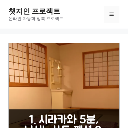
컨
챗지인 프로젝트
텐
메
츠
온라인 자동화 정복 프로젝트
로
뉴
건
너
뛰
기