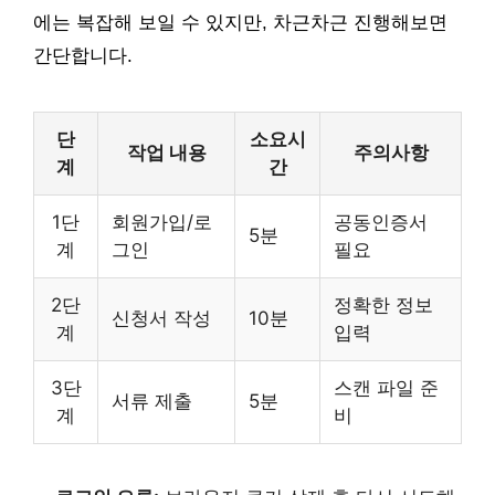
에는 복잡해 보일 수 있지만, 차근차근 진행해보면
간단합니다.
단
소요시
작업 내용
주의사항
계
간
1단
회원가입/로
공동인증서
5분
계
그인
필요
2단
정확한 정보
신청서 작성
10분
계
입력
3단
스캔 파일 준
서류 제출
5분
계
비