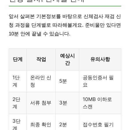
앞서 살펴본 기본정보를 바탕으로 신체검사 재검 신
청 과정을 단계별로 따라해볼게요. 준비물만 있다면
10분 안에 끝낼 수 있습니다.
예상시
단계
작업
유의사항
간
1단
온라인 신
공동인증서 필
5분
계
청
요
2단
10MB 이하로
서류 첨부
3분
계
스캔
3단
최종 확인
2분
접수번호 필기
계