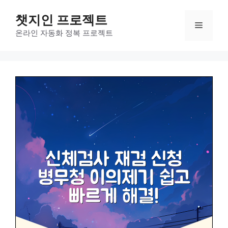
컨
챗지인 프로젝트
텐
메
츠
온라인 자동화 정복 프로젝트
로
뉴
건
너
뛰
기