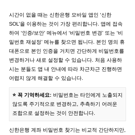
시간이 없을 때는 신한은행 모바일 앱인 ‘신한
SOL’을 이용하는 것이 가장 편리합니다. 앱에 접속
하여 ‘인증/보안’ 메뉴에서 ‘비밀번호 변경’ 또는 ‘비
밀번호 재설정’ 메뉴를 찾으면 됩니다. 본인 명의 휴
대폰으로 본인 인증을 거치면 간단하게 비밀번호를
변경하거나 새로 설정할 수 있습니다. 처음 사용하
시는 분들도 앱 내 안내에 따라 차근차근 진행하면
어렵지 않게 해결할 수 있습니다.
⭐ 꼭 기억하세요:
비밀번호는 타인에게 노출되지
않도록 주기적으로 변경하고, 추측하기 어려운
조합으로 설정하는 것이 안전합니다.
신한은행 계좌 비밀번호 찾기는 비교적 간단하지만,