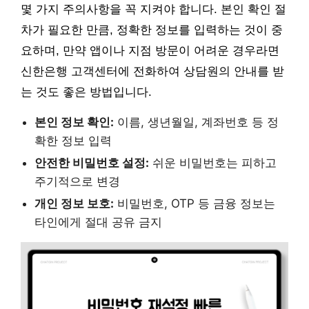
몇 가지 주의사항을 꼭 지켜야 합니다. 본인 확인 절
차가 필요한 만큼, 정확한 정보를 입력하는 것이 중
요하며, 만약 앱이나 지점 방문이 어려운 경우라면
신한은행 고객센터에 전화하여 상담원의 안내를 받
는 것도 좋은 방법입니다.
본인 정보 확인:
이름, 생년월일, 계좌번호 등 정
확한 정보 입력
안전한 비밀번호 설정:
쉬운 비밀번호는 피하고
주기적으로 변경
개인 정보 보호:
비밀번호, OTP 등 금융 정보는
타인에게 절대 공유 금지