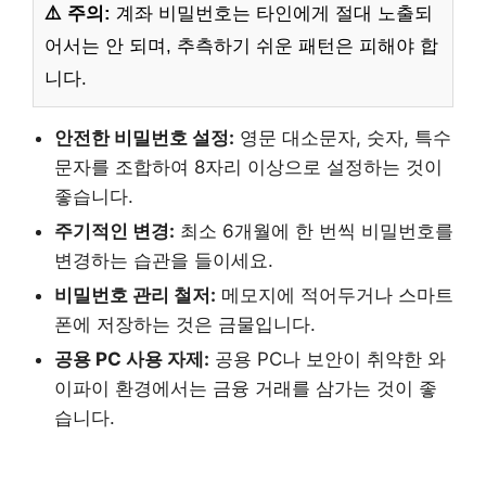
⚠️ 주의:
계좌 비밀번호는 타인에게 절대 노출되
어서는 안 되며, 추측하기 쉬운 패턴은 피해야 합
니다.
안전한 비밀번호 설정:
영문 대소문자, 숫자, 특수
문자를 조합하여 8자리 이상으로 설정하는 것이
좋습니다.
주기적인 변경:
최소 6개월에 한 번씩 비밀번호를
변경하는 습관을 들이세요.
비밀번호 관리 철저:
메모지에 적어두거나 스마트
폰에 저장하는 것은 금물입니다.
공용 PC 사용 자제:
공용 PC나 보안이 취약한 와
이파이 환경에서는 금융 거래를 삼가는 것이 좋
습니다.