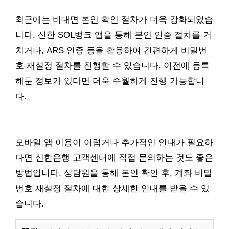
최근에는 비대면 본인 확인 절차가 더욱 강화되었습
니다. 신한 SOL뱅크 앱을 통해 본인 인증 절차를 거
치거나, ARS 인증 등을 활용하여 간편하게 비밀번
호 재설정 절차를 진행할 수 있습니다. 이전에 등록
해둔 정보가 있다면 더욱 수월하게 진행 가능합니
다.
모바일 앱 이용이 어렵거나 추가적인 안내가 필요하
다면 신한은행 고객센터에 직접 문의하는 것도 좋은
방법입니다. 상담원을 통해 본인 확인 후, 계좌 비밀
번호 재설정 절차에 대한 상세한 안내를 받을 수 있
습니다.