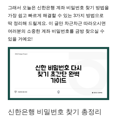
그래서 오늘은 신한은행 계좌 비밀번호 찾기 방법을
가장 쉽고 빠르게 해결할 수 있는 3가지 방법으로
딱 정리해 드릴게요. 이 글만 차근차근 따라오시면
여러분의 소중한 계좌 비밀번호를 금방 찾으실 수
있을 거예요!
신한은행 비밀번호 찾기 총정리