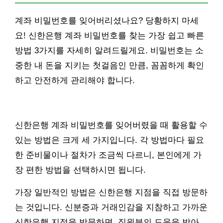
계좌 비밀번호를 잊어버리셨나요? 당황하지 마세
요! 신한은행 계좌 비밀번호를 찾는 가장 쉽고 빠른
방법 3가지를 자세히 알려드릴게요. 비밀번호는 소
중한 내 돈을 지키는 첫걸음인 만큼, 꼼꼼하게 확인
하고 안전하게 관리해야 합니다.
신한은행 계좌 비밀번호를 잊어버렸을 때 활용할 수
있는 방법은 크게 세 가지입니다. 각 방법마다 필요
한 준비물이나 절차가 조금씩 다르니, 본인에게 가
장 편한 방법을 선택하시면 됩니다.
가장 일반적인 방법은 신한은행 지점을 직접 방문하
는 것입니다. 신분증과 거래인감을 지참하고 가까운
신한은행 지점을 방문하면, 직원분의 도움을 받아