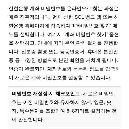
신한은행 계좌 비밀번호를 온라인으로 찾는 과정은
매우 직관적입니다. 먼저 신한 SOL 뱅크 앱 또는 신
한은행 홈페이지에 접속하여 ‘ID/비밀번호 찾기’ 메
뉴를 선택합니다. 여기서 ‘계좌 비밀번호 찾기’ 옵션
을 선택하고, 안내에 따라 본인 확인 절차를 진행합
니다. 신분증 촬영 또는 공동인증서, 휴대폰 본인인
증 등 다양한 방법으로 본인 확인을 거치게 됩니다.
인증이 완료되면, 계좌번호와 등록된 정보를 입력하
여 새로운 계좌 비밀번호를 설정할 수 있습니다.
비밀번호 재설정 시 체크포인트:
새로운 비밀번
호는 이전 비밀번호와 유사하지 않게, 영문, 숫
자, 특수문자를 조합하여 6~8자리로 설정하는 것
이 안전합니다.