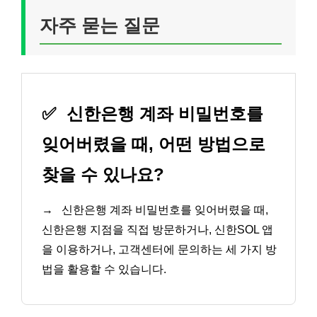
자주 묻는 질문
✅
신한은행 계좌 비밀번호를
잊어버렸을 때, 어떤 방법으로
찾을 수 있나요?
→
신한은행 계좌 비밀번호를 잊어버렸을 때,
신한은행 지점을 직접 방문하거나, 신한SOL 앱
을 이용하거나, 고객센터에 문의하는 세 가지 방
법을 활용할 수 있습니다.