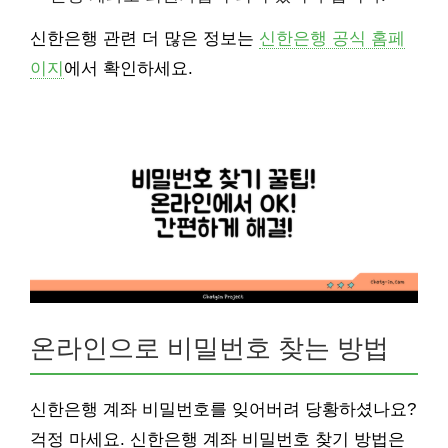
신한은행 관련 더 많은 정보는
신한은행 공식 홈페
이지
에서 확인하세요.
온라인으로 비밀번호 찾는 방법
신한은행 계좌 비밀번호를 잊어버려 당황하셨나요?
걱정 마세요. 신한은행 계좌 비밀번호 찾기 방법은