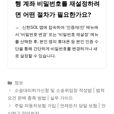
행 계좌 비밀번호를 재설정하려
면 어떤 절차가 필요한가요?
→
신한SOL 앱에 접속하여 ‘인증/보안’ 메뉴에
서 ‘비밀번호 변경’ 또는 ‘비밀번호 재설정’ 메뉴
를 선택한 후, 본인 명의 휴대폰 등 본인 인증 수
단을 통해 간단하게 비밀번호를 변경하거나 새
로 설정할 수 있습니다.
카
정보
테
소송대리허가신청 및 소송위임장 작성법 | 법적
고
요건 완벽 충족 방법 | 실무 가이드
리
주말 자동차보험 가입 | 언제든지 당일 보험 | 안
심하고 알아보자