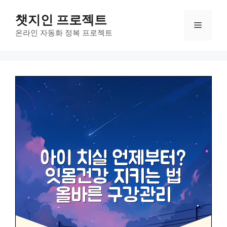
컨
챗지인 프로젝트
텐
메
츠
온라인 자동화 정복 프로젝트
로
뉴
건
너
뛰
기