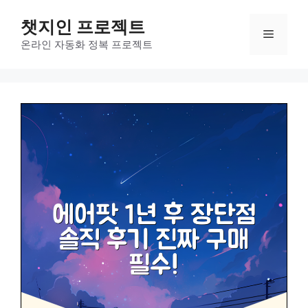
컨
챗지인 프로젝트
텐
메
츠
온라인 자동화 정복 프로젝트
로
뉴
건
너
뛰
기