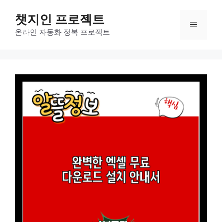
컨
챗지인 프로젝트
텐
메
츠
온라인 자동화 정복 프로젝트
로
뉴
건
너
뛰
기