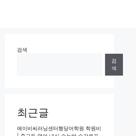
검색
검
색
최근글
에이비씨러닝센터행당어학원 학원비