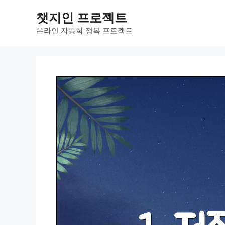
컨
챗지인 프로젝트
텐
츠
온라인 자동화 정복 프로젝트
로
건
너
뛰
기