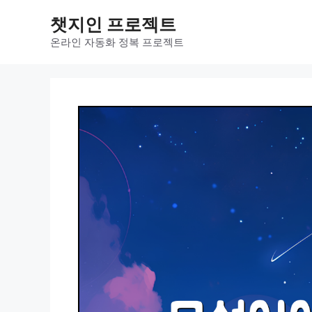
컨
챗지인 프로젝트
텐
츠
온라인 자동화 정복 프로젝트
로
건
너
뛰
기