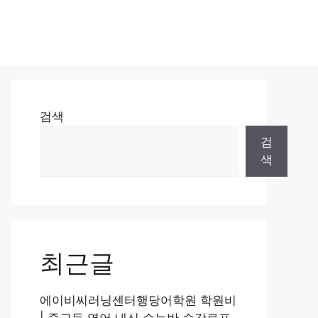
검색
검
색
최근글
에이비씨러닝센터행당어학원 학원비