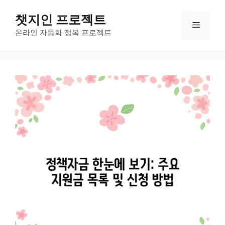
컨
챗지인 프로젝트
텐
메
츠
온라인 자동화 정복 프로젝트
로
뉴
건
너
뛰
기