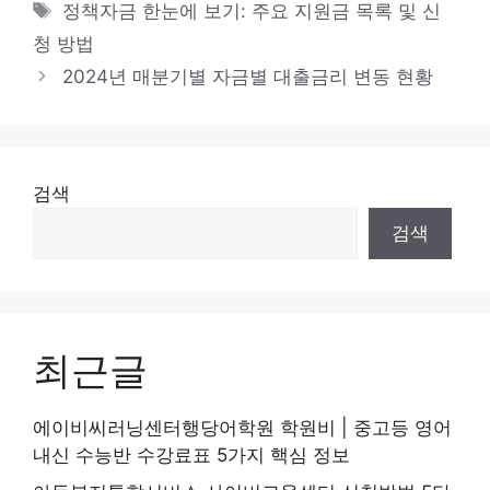
테
태
정책자금 한눈에 보기: 주요 지원금 목록 및 신
고
그
청 방법
리
2024년 매분기별 자금별 대출금리 변동 현황
검색
검색
최근글
에이비씨러닝센터행당어학원 학원비 | 중고등 영어
내신 수능반 수강료표 5가지 핵심 정보