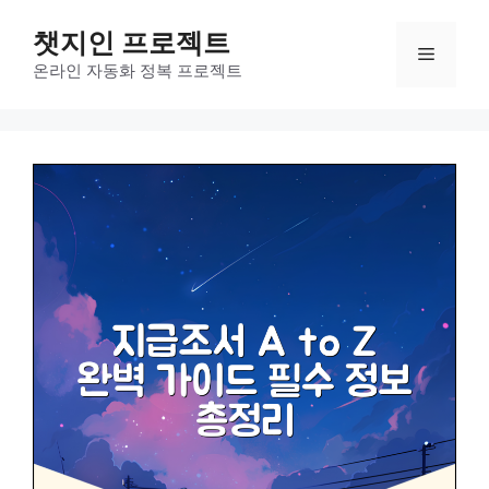
컨
챗지인 프로젝트
텐
메
츠
온라인 자동화 정복 프로젝트
로
뉴
건
너
뛰
기