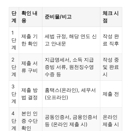
단
확인 내
체크 시
준비물/비고
계
용
점
1
제출 기
세법 규정, 해당 연도 신
작성 완
단
한 확인
고 안내문
료 직후
계
2
지급명세서, 소득 지급
작성 중
제출 서
단
증빙 서류, 원천징수영
및 완료
류 구비
계
수증 등
시
3
제출 방
홈택스(온라인), 세무서
단
제출 전
법 결정
(오프라인)
계
4
본인 인
공동인증서, 금융인증서
온라인
단
증 수단
등 (온라인 제출 시)
제출 시
계
확인