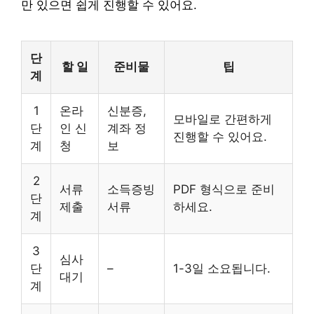
만 있으면 쉽게 진행할 수 있어요.
단
할 일
준비물
팁
계
1
온라
신분증,
모바일로 간편하게
단
인 신
계좌 정
진행할 수 있어요.
계
청
보
2
서류
소득증빙
PDF 형식으로 준비
단
제출
서류
하세요.
계
3
심사
단
–
1-3일 소요됩니다.
대기
계