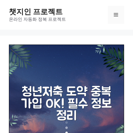
컨
챗지인 프로젝트
텐
메
츠
온라인 자동화 정복 프로젝트
로
뉴
건
너
뛰
기