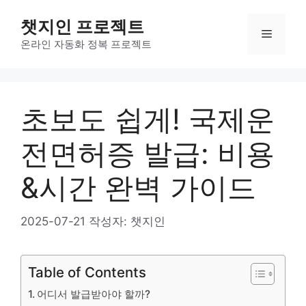
컨
챗지인 프로젝트
텐
메
츠
온라인 자동화 정복 프로젝트
로
뉴
건
너
초보도 쉽게! 국제운
뛰
기
전면허증 발급: 비용
&시간 완벽 가이드
2025-07-21
작성자:
챗지인
Table of Contents
어디서 발급받아야 할까?