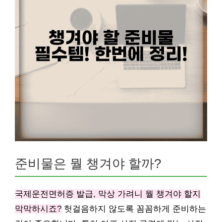
준비물은 뭘 챙겨야 할까?
국제운전면허증 발급, 막상 가려니 뭘 챙겨야 할지
막막하시죠?
헛걸음하지 않도록 꼼꼼하게 준비하는