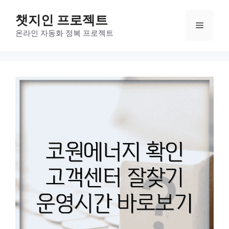
컨
챗지인 프로젝트
텐
메
츠
온라인 자동화 정복 프로젝트
로
뉴
건
너
뛰
기