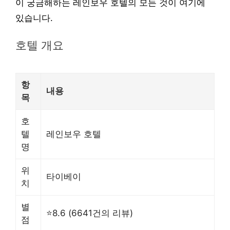
이 궁금해하는 레인보우 호텔의 모든 것이 여기에
있습니다.
호텔 개요
항
내용
목
호
텔
레인보우 호텔
명
위
타이베이
치
별
⭐8.6 (6641건의 리뷰)
점