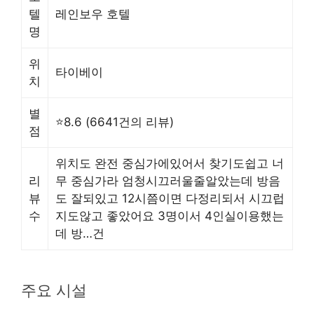
텔
레인보우 호텔
명
위
타이베이
치
별
⭐8.6 (6641건의 리뷰)
점
위치도 완전 중심가에있어서 찾기도쉽고 너
리
무 중심가라 엄청시끄러울줄알았는데 방음
뷰
도 잘되있고 12시쯤이면 다정리되서 시끄럽
수
지도않고 좋았어요 3명이서 4인실이용했는
데 방…건
주요 시설