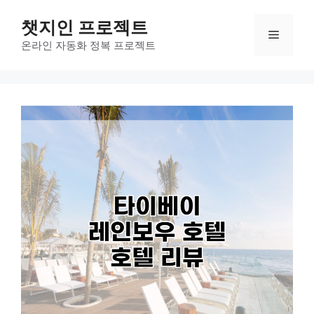
컨
챗지인 프로젝트
텐
메
츠
온라인 자동화 정복 프로젝트
로
뉴
건
너
뛰
기