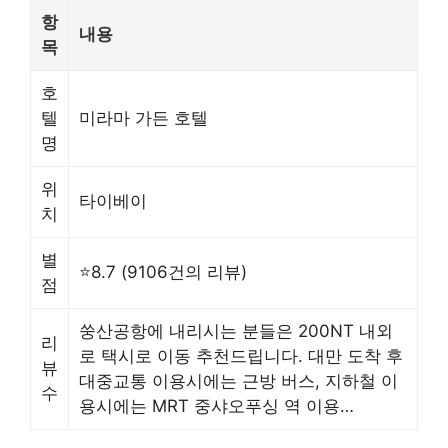
항
내용
목
호
텔
미라마 가든 호텔
명
위
타이베이
치
별
⭐8.7 (9106건의 리뷰)
점
쑹산공항에 내리시는 분들은 200NT 내외
리
로 택시로 이동 추천드립니다. 대만 도착 후
뷰
대중교통 이용시에는 근방 버스, 지하철 이
수
용시에는 MRT 중샤오푸싱 역 이용…