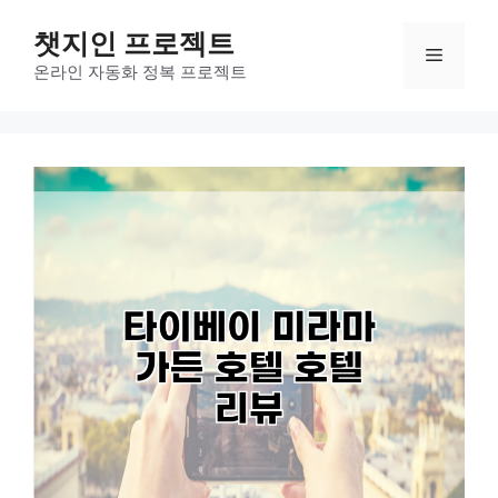
컨
챗지인 프로젝트
텐
메
츠
온라인 자동화 정복 프로젝트
로
뉴
건
너
뛰
기