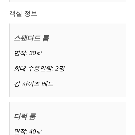
객실 정보
스탠다드 룸
면적: 30㎡
최대 수용인원: 2명
킹 사이즈 베드
디럭 룸
면적: 40㎡