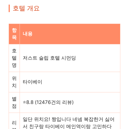
호텔 개요
항
내용
목
호
텔
저스트 슬립 호텔 시먼딩
명
위
타이베이
치
별
⭐8.8 (12476건의 리뷰)
점
일단 위치요! 짱입니다 네넴 복잡한거 싫어
리
서 친구랑 타이베이 메인역이랑 고민하다