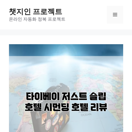
컨
챗지인 프로젝트
텐
메
츠
온라인 자동화 정복 프로젝트
로
뉴
건
너
뛰
기