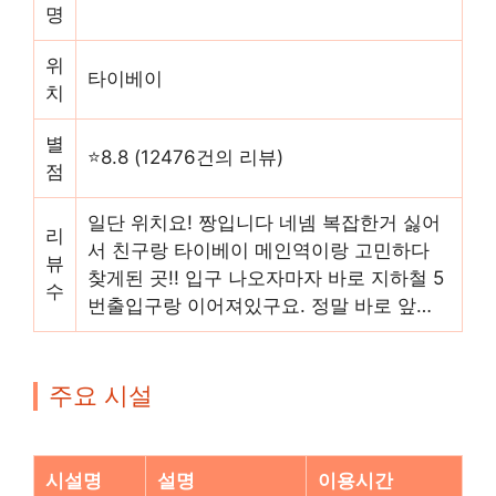
명
위
타이베이
치
별
⭐8.8 (12476건의 리뷰)
점
일단 위치요! 짱입니다 네넴 복잡한거 싫어
리
서 친구랑 타이베이 메인역이랑 고민하다
뷰
찾게된 곳!! 입구 나오자마자 바로 지하철 5
수
번출입구랑 이어져있구요. 정말 바로 앞…
주요 시설
시설명
설명
이용시간