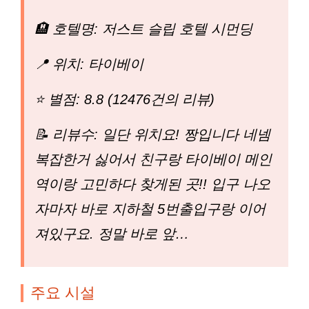
🏨 호텔명: 저스트 슬립 호텔 시먼딩
📍 위치: 타이베이
⭐ 별점: 8.8 (12476건의 리뷰)
📝 리뷰수: 일단 위치요! 짱입니다 네넴
복잡한거 싫어서 친구랑 타이베이 메인
역이랑 고민하다 찾게된 곳!! 입구 나오
자마자 바로 지하철 5번출입구랑 이어
져있구요. 정말 바로 앞…
주요 시설