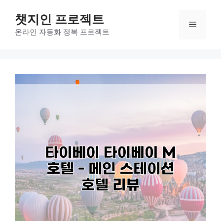
컨
챗지인 프로젝트
텐
메
츠
온라인 자동화 정복 프로젝트
로
뉴
건
너
뛰
기