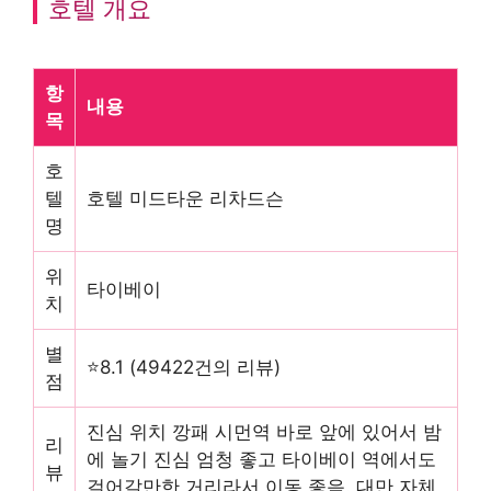
호텔 개요
항
내용
목
호
텔
호텔 미드타운 리차드슨
명
위
타이베이
치
별
⭐8.1 (49422건의 리뷰)
점
진심 위치 깡패 시먼역 바로 앞에 있어서 밤
리
에 놀기 진심 엄청 좋고 타이베이 역에서도
뷰
걸어갈만한 거리라서 이동 좋음. 대만 자체