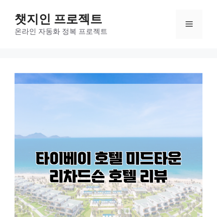
컨
챗지인 프로젝트
텐
메
츠
온라인 자동화 정복 프로젝트
로
뉴
건
너
뛰
기