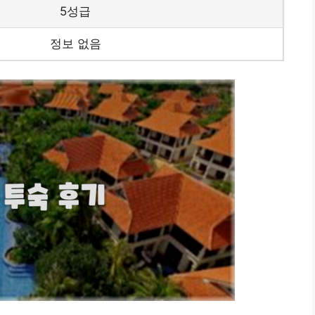
5성급
정보 없음