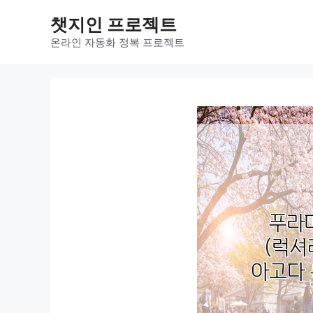
컨
챗지인 프로젝트
텐
츠
온라인 자동화 정복 프로젝트
로
건
너
뛰
기