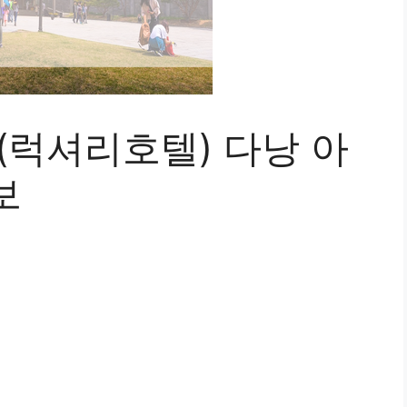
(럭셔리호텔) 다낭 아
보