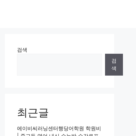
검색
검
색
최근글
에이비씨러닝센터행당어학원 학원비