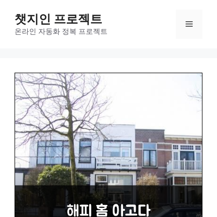
컨
챗지인 프로젝트
텐
메
츠
온라인 자동화 정복 프로젝트
로
뉴
건
너
뛰
기