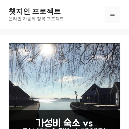
컨
챗지인 프로젝트
텐
메
츠
온라인 자동화 정복 프로젝트
로
뉴
건
너
뛰
기