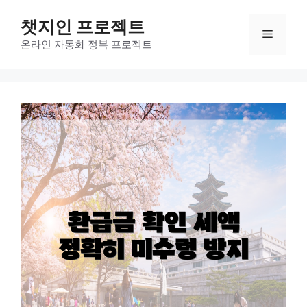
컨
챗지인 프로젝트
텐
메
츠
온라인 자동화 정복 프로젝트
로
뉴
건
너
뛰
기