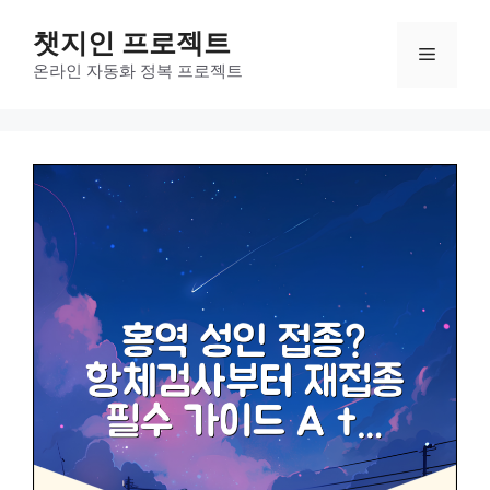
컨
챗지인 프로젝트
텐
메
츠
온라인 자동화 정복 프로젝트
로
뉴
건
너
뛰
기