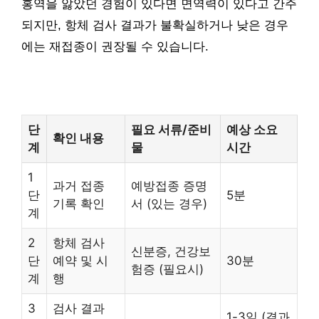
홍역을 앓았던 경험이 있다면 면역력이 있다고 간주
되지만, 항체 검사 결과가 불확실하거나 낮은 경우
에는 재접종이 권장될 수 있습니다.
단
필요 서류/준비
예상 소요
확인 내용
계
물
시간
1
과거 접종
예방접종 증명
단
5분
기록 확인
서 (있는 경우)
계
2
항체 검사
신분증, 건강보
단
예약 및 시
30분
험증 (필요시)
계
행
3
검사 결과
1-3일 (결과