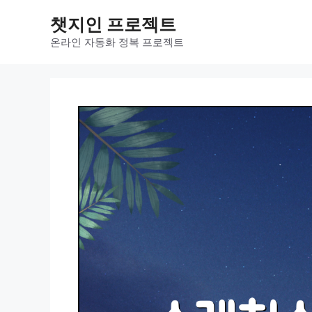
컨
챗지인 프로젝트
텐
츠
온라인 자동화 정복 프로젝트
로
건
너
뛰
기