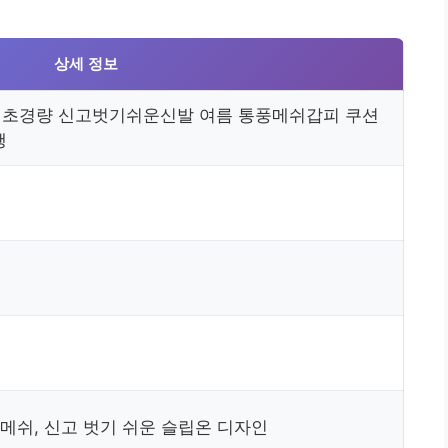
상세 정보
온 초경량 신고벗기쉬운신발 여름 통풍메쉬갑피 쿠션
행
 메쉬, 신고 벗기 쉬운 슬립온 디자인