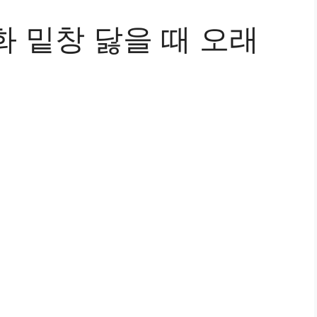
화 밑창 닳을 때 오래