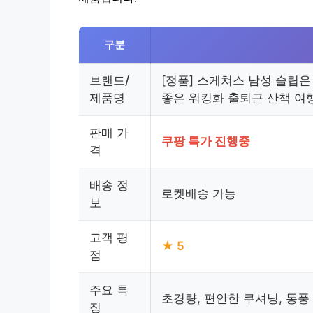
구분
브랜드/
[정품] 스케쳐스 남성 슬립
제품명
좋은 워킹화 출퇴근 산책 여
판매 가
쿠팡 특가 진행중
격
배송 정
로켓배송 가능
보
고객 평
★ 5
점
주요 특
초경량, 편안한 쿠셔닝, 통풍
징