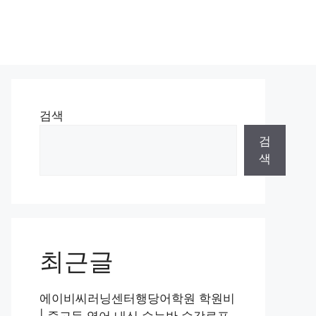
검색
검
색
최근글
에이비씨러닝센터행당어학원 학원비