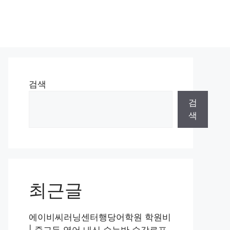
검색
검
색
최근글
에이비씨러닝센터행당어학원 학원비