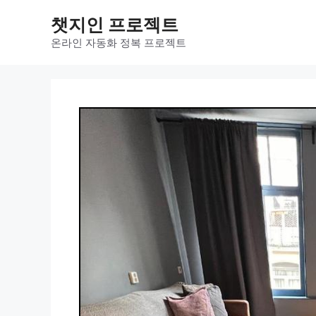
컨
챗지인 프로젝트
텐
츠
온라인 자동화 정복 프로젝트
로
건
너
뛰
기