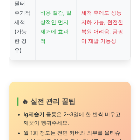
필터
주기적
비용 절감, 일
세척 후에도 성능
세척
상적인 먼지
저하 가능, 완전한
(가능
제거에 효과
복원 어려움, 곰팡
한 경
적
이 재발 가능성
우)
🔥 실전 관리 꿀팁
lg제습기
물통은 2~3일에 한 번씩 비우고
깨끗이 헹궈주세요.
월 1회 정도는 전면 커버와 외부를 물티슈