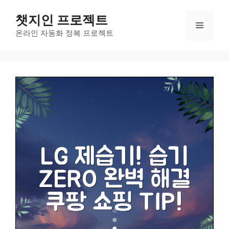
컨
챗지인 프로젝트
텐
메
츠
온라인 자동화 정복 프로젝트
로
뉴
건
너
뛰
기