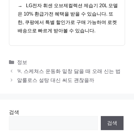
→
LG전자 휘센 오브제컬렉션 제습기 20L 모델
은 10% 환급가전 혜택을 받을 수 있습니다. 또
한, 쿠팡에서 특별 할인가로 구매 가능하며 로켓
배송으로 빠르게 받아볼 수 있습니다.
카
정보
테
🏃 스케쳐스 운동화 밑창 닳을 때 오래 신는 법
고
알룰로스 설탕 대신 써도 괜찮을까
리
검색
검색