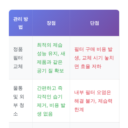
관리 방
장점
단점
법
최적의 제습
정품
필터 구매 비용 발
성능 유지, 새
필터
생, 교체 시기 놓치
제품과 같은
교체
면 효율 저하
공기 질 확보
물통
간편하고 즉
내부 필터 오염은
및 외
각적인 습기
해결 불가, 제습력
부 청
제거, 비용 발
한계
소
생 없음