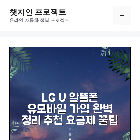
컨
챗지인 프로젝트
텐
메
츠
온라인 자동화 정복 프로젝트
로
뉴
건
너
뛰
기