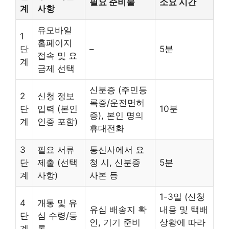
필요 준비물
소요 시간
계
사항
유모바일
1
홈페이지
단
–
5분
접속 및 요
계
금제 선택
신분증 (주민등
2
신청 정보
록증/운전면허
단
입력 (본인
10분
증), 본인 명의
계
인증 포함)
휴대전화
3
필요 서류
통신사에서 요
단
제출 (선택
청 시, 신분증
5분
계
사항)
사본 등
1-3일 (신청
4
개통 및 유
유심 배송지 확
내용 및 택배
단
심 수령/등
인, 기기 준비
상황에 따라
계
록