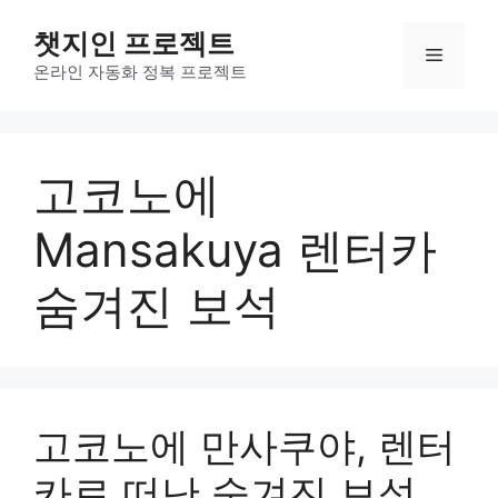
컨
챗지인 프로젝트
텐
메
츠
온라인 자동화 정복 프로젝트
로
뉴
건
너
고코노에
뛰
기
Mansakuya 렌터카
숨겨진 보석
고코노에 만사쿠야, 렌터
카로 떠난 숨겨진 보석