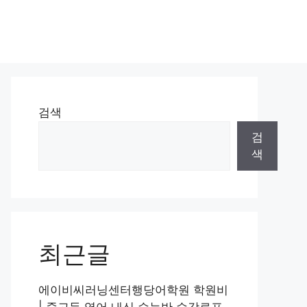
검색
검
색
최근글
에이비씨러닝센터행당어학원 학원비