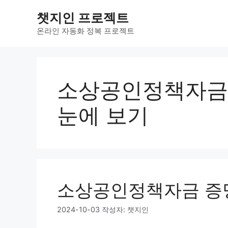
컨
챗지인 프로젝트
텐
츠
온라인 자동화 정복 프로젝트
로
건
너
뛰
소상공인정책자금 
기
눈에 보기
소상공인정책자금 증
2024-10-03
작성자:
챗지인