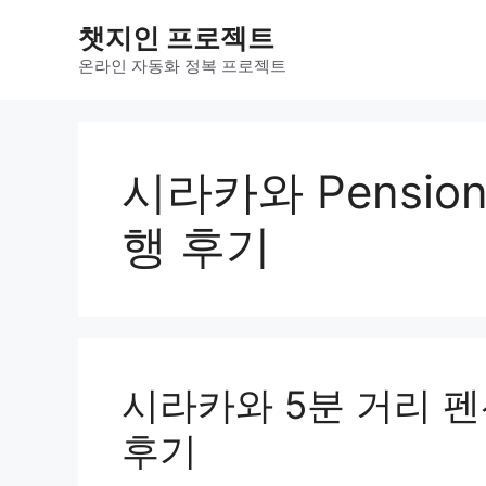
컨
챗지인 프로젝트
텐
츠
온라인 자동화 정복 프로젝트
로
건
너
뛰
시라카와 Pension 
기
행 후기
시라카와 5분 거리 
후기