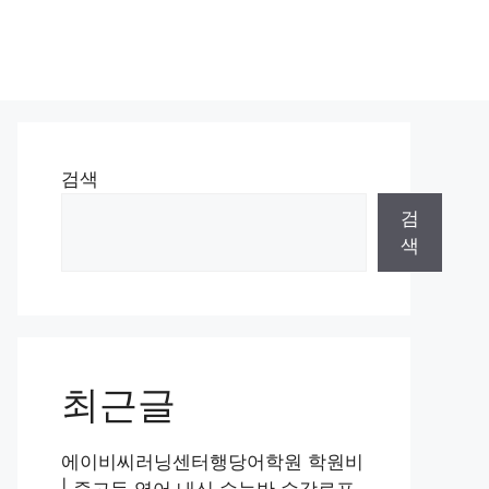
검색
검
색
최근글
에이비씨러닝센터행당어학원 학원비